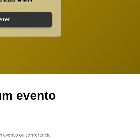
os nossos
Termos e
 um evento
m evento ou conferência