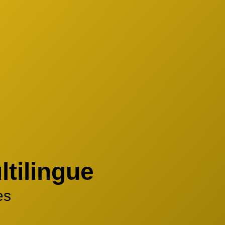
tilingue
es