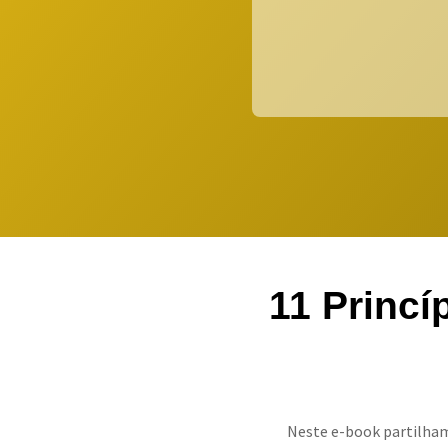
11 Princí
Neste e-book partilham