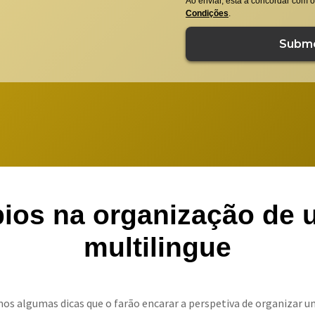
Ao enviar, está a concordar com 
Condições
.
pios na organização de
multilingue
os algumas dicas que o farão encarar a perspetiva de organizar u