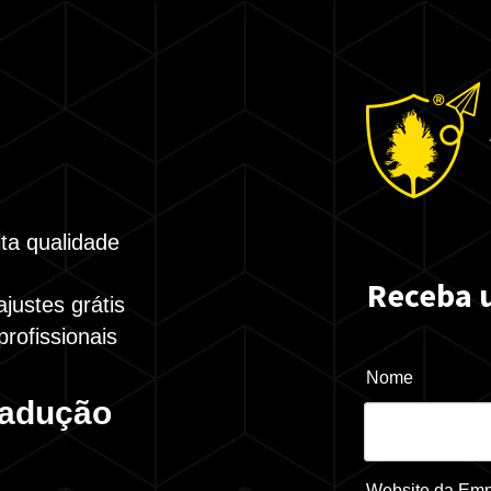
ta qualidade
Receba 
justes grátis
rofissionais
Nome
radução
Website da Em