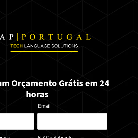
um Orçamento Grátis em 24
horas
Email
presa
N.º Contribuinte